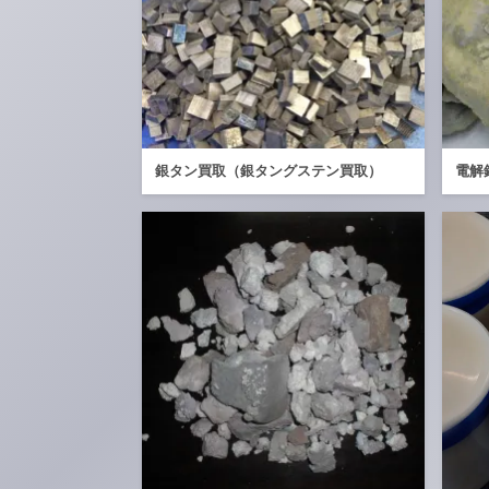
銀タン買取（銀タングステン買取）
電解