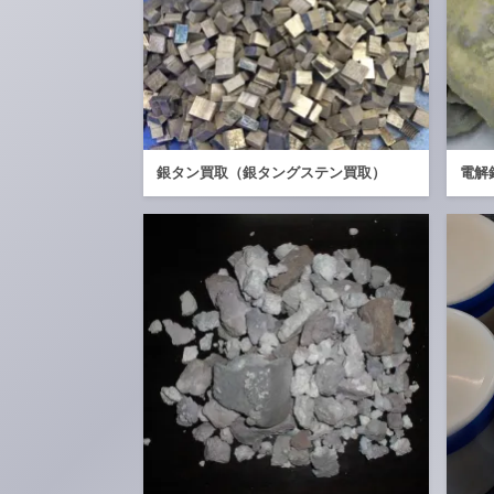
銀タン買取（銀タングステン買取）
電解