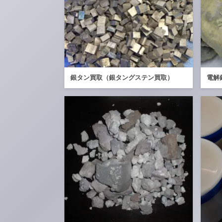
銀タン買取（銀タングステン買取）
電解